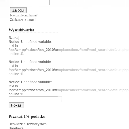
Nie pamiętasz hasła?
Załóż swoje konto!
Wyszukiwarka
Szukaj
Notice
: Undefined variable:
text in
/opt/lampp/htdocs/bts_2010/templates/beez/html/mod_search/default.php
on line
11
Notice
: Undefined variable:
text in
/opt/lampp/htdocs/bts_2010/templates/beez/html/mod_search/default.php
on line
11
Notice
: Undefined variable:
text in
/opt/lampp/htdocs/bts_2010/templates/beez/html/mod_search/default.php
on line
11
Przekaż 1% podatku
Beskidzkie Towarzystwo
Sportowe