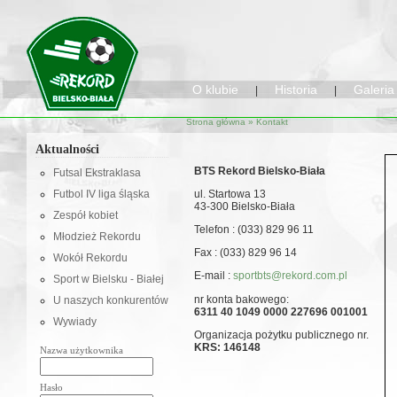
O klubie
Historia
Galeria
|
|
Strona główna
» Kontakt
Aktualności
BTS Rekord Bielsko-Biała
Futsal Ekstraklasa
Futbol IV liga śląska
ul. Startowa 13
43-300 Bielsko-Biała
Zespół kobiet
Telefon
: (033) 829 96 11
Młodzież Rekordu
Fax
: (033) 829 96 14
Wokół Rekordu
E-mail
:
sportbts@rekord.com.pl
Sport w Bielsku - Białej
nr konta bakowego:
U naszych konkurentów
6311 40 1049 0000 227696 001001
Wywiady
Organizacja pożytku publicznego nr.
KRS: 146148
Nazwa użytkownika
Hasło