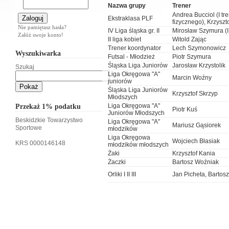
Nazwa grupy
Trener
Andrea Bucciol (I tr
Ekstraklasa PLF
fizycznego), Krzyszt
Nie pamiętasz hasła?
IV Liga śląska gr. II
Mirosław Szymura (I 
Załóż swoje konto!
II liga kobiet
Witold Zając
Trener koordynator
Lech Szymonowicz
Wyszukiwarka
Futsal - Młodzież
Piotr Szymura
Śląska Liga Juniorów
Jarosław Krzystolik
Szukaj
Liga Okręgowa "A"
Marcin Woźny
juniorów
Śląska Liga Juniorów
Krzysztof Skrzyp
Młodszych
Przekaż 1% podatku
Liga Okręgowa "A"
Piotr Kuś
Juniorów Młodszych
Beskidzkie Towarzystwo
Liga Okręgowa "A"
Mariusz Gąsiorek
Sportowe
młodzików
Liga Okręgowa
Wojciech Błasiak
KRS 0000146148
młodzików młodszych
Żaki
Krzysztof Kania
Żaczki
Bartosz Woźniak
Orliki I II III
Jan Picheta, Bartos