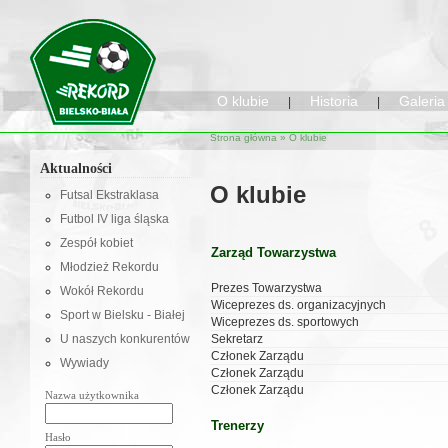
O klubie
Historia
Galeria
|
|
Strona główna
»
O klubie
Aktualności
O klubie
Futsal Ekstraklasa
Futbol IV liga śląska
Zespół kobiet
Zarząd Towarzystwa
Młodzież Rekordu
Prezes Towarzystwa
Wokół Rekordu
Wiceprezes ds. organizacyjnych
Sport w Bielsku - Białej
Wiceprezes ds. sportowych
U naszych konkurentów
Sekretarz
Członek Zarządu
Wywiady
Członek Zarządu
Członek Zarządu
Nazwa użytkownika
Trenerzy
Hasło