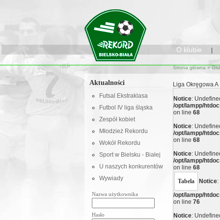
O klubie
|
Strona główna
»
Gru
Aktualności
Liga Okręgowa A
Futsal Ekstraklasa
Notice
: Undefined
/opt/lampp/htd
Futbol IV liga śląska
on line
68
Zespół kobiet
Notice
: Undefined
Młodzież Rekordu
/opt/lampp/htd
on line
68
Wokół Rekordu
Notice
: Undefined
Sport w Bielsku - Białej
/opt/lampp/htd
U naszych konkurentów
on line
68
Wywiady
Tabela
Notice
:
Nazwa użytkownika
/opt/lampp/htd
on line
76
Hasło
Notice
: Undefined