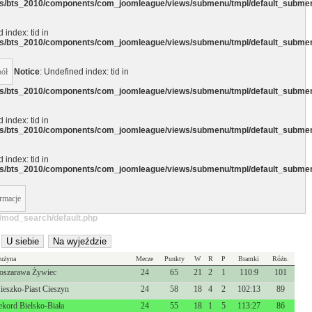
ocs/bts_2010/components/com_joomleague/views/submenu/tmpl/default_subme
 index: tid in
ocs/bts_2010/components/com_joomleague/views/submenu/tmpl/default_subme
pół
Notice
: Undefined index: tid in
ocs/bts_2010/components/com_joomleague/views/submenu/tmpl/default_subme
l/mod_search/default.php
 index: tid in
ocs/bts_2010/components/com_joomleague/views/submenu/tmpl/default_subme
 index: tid in
l/mod_search/default.php
ocs/bts_2010/components/com_joomleague/views/submenu/tmpl/default_subme
rmacje
l/mod_search/default.php
U siebie
Na wyjeździe
użyna
Mecze
Punkty
W
R
P
Bramki
Różn.
oszarawa Żywiec
24
65
21
2
1
110:9
101
ieszko-Piast Cieszyn
24
58
18
4
2
102:13
89
ekord Bielsko-Biała
24
55
18
1
5
113:27
86