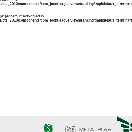
cs/bts_2010/components/com_joomleague/views/ranking/tmpl/default_terminar
 get property of non-object in
cs/bts_2010/components/com_joomleague/views/ranking/tmpl/default_terminar