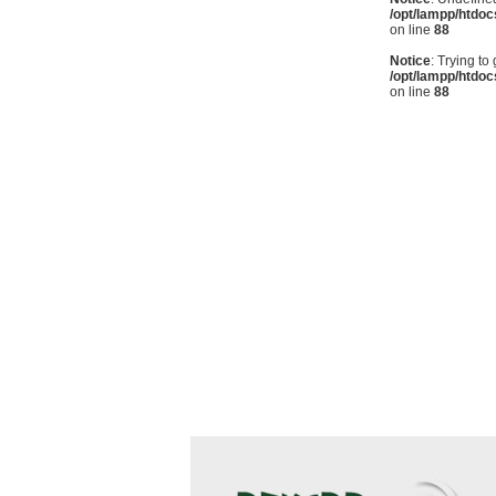
/opt/lampp/htdo
on line
88
Notice
: Trying to
/opt/lampp/htdo
on line
88