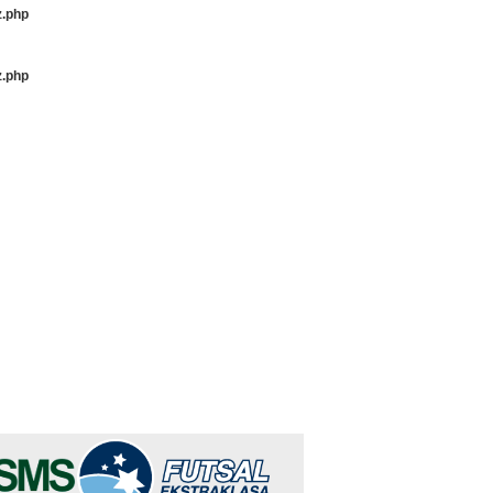
z.php
z.php