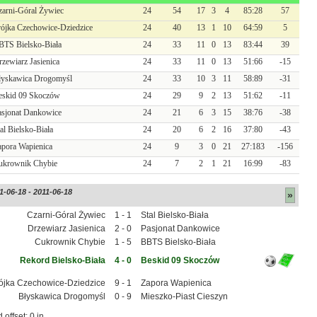
zarni-Góral Żywiec
24
54
17
3
4
85:28
57
rójka Czechowice-Dziedzice
24
40
13
1
10
64:59
5
BTS Bielsko-Biała
24
33
11
0
13
83:44
39
zewiarz Jasienica
24
33
11
0
13
51:66
-15
łyskawica Drogomyśl
24
33
10
3
11
58:89
-31
eskid 09 Skoczów
24
29
9
2
13
51:62
-11
asjonat Dankowice
24
21
6
3
15
38:76
-38
al Bielsko-Biała
24
20
6
2
16
37:80
-43
apora Wapienica
24
9
3
0
21
27:183
-156
ukrownik Chybie
24
7
2
1
21
16:99
-83
1-06-18 - 2011-06-18
»
Czarni-Góral Żywiec
1 - 1
Stal Bielsko-Biała
Drzewiarz Jasienica
2 - 0
Pasjonat Dankowice
Cukrownik Chybie
1 - 5
BBTS Bielsko-Biała
Rekord Bielsko-Biała
4 - 0
Beskid 09 Skoczów
ójka Czechowice-Dziedzice
9 - 1
Zapora Wapienica
Błyskawica Drogomyśl
0 - 9
Mieszko-Piast Cieszyn
 offset: 0 in