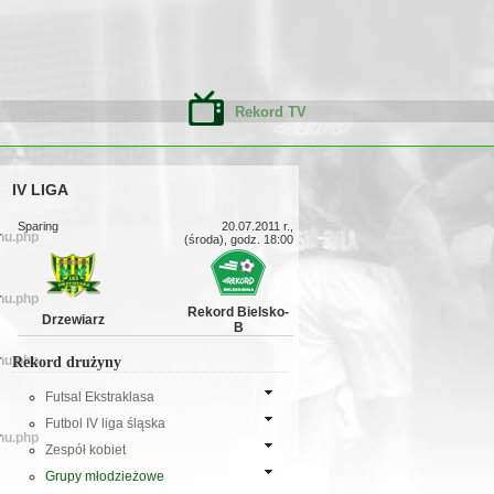
Rekord TV
IV LIGA
Sparing
20.07.2011 r.,
nu.php
(środa), godz. 18:00
nu.php
Rekord Bielsko-
Drzewiarz
B
nu.php
Rekord drużyny
Futsal Ekstraklasa
Futbol IV liga śląska
nu.php
Zespół kobiet
Grupy młodzieżowe