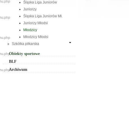
nu.php
Śląska Liga Juniorów
Juniorzy
Śląska Liga Juniorów Mł.
nu.php
Juniorzy Młodsi
Młodzicy
Młodzicy Młodsi
nu.php
Szkółka piłkarska
Obiekty sportowe
nu.php
BLF
Archiwum
nu.php