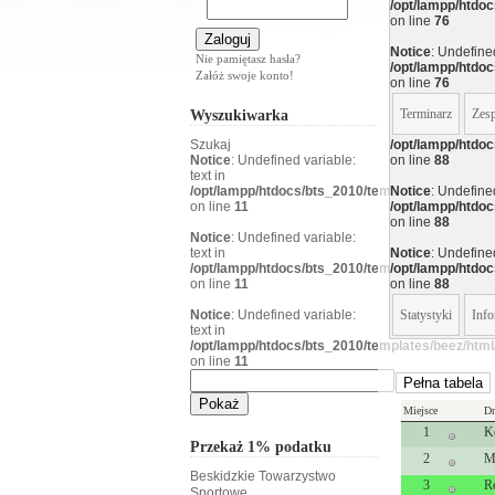
/opt/lampp/htd
on line
76
Notice
: Undefined
Nie pamiętasz hasła?
/opt/lampp/htd
Załóż swoje konto!
on line
76
Wyszukiwarka
Terminarz
Zes
Szukaj
/opt/lampp/htd
Notice
: Undefined variable:
on line
88
text in
/opt/lampp/htdocs/bts_2010/templates/beez/htm
Notice
: Undefined
on line
11
/opt/lampp/htd
on line
88
Notice
: Undefined variable:
text in
Notice
: Undefined
/opt/lampp/htdocs/bts_2010/templates/beez/htm
/opt/lampp/htd
on line
11
on line
88
Notice
: Undefined variable:
Statystyki
Info
text in
/opt/lampp/htdocs/bts_2010/templates/beez/htm
on line
11
Pełna tabela
Miejsce
Dr
1
K
Przekaż 1% podatku
2
M
Beskidzkie Towarzystwo
3
R
Sportowe