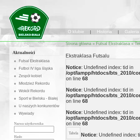
O klubie
Historia
Galeria
|
|
Strona główna
»
Futsal Ekstraklasa
» Te
Aktualności
Ekstraklasa Futsalu
Futsal Ekstraklasa
Notice
: Undefined index: tid in
Futbol IV liga śląska
/opt/lampp/htdocs/bts_2010/
Zespół kobiet
on line
68
Młodzież Rekordu
Notice
: Undefined index: tid in
Wokół Rekordu
/opt/lampp/htdocs/bts_2010/
Sport w Bielsku - Białej
on line
68
U naszych konkurentów
Notice
: Undefined index: tid in
Wywiady
/opt/lampp/htdocs/bts_2010/
on line
68
Nazwa użytkownika
Tabela
Notice
: Undefined index: t
Hasło