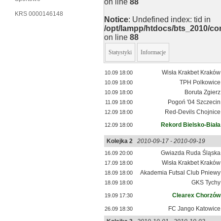
on line
88
KRS 0000146148
Notice
: Undefined index: tid in
/opt/lampp/htdocs/bts_2010/
on line
88
Statystyki
Informacje
Wisła Krakbet Kraków
10.09 18:00
TPH Polkowice
10.09 18:00
Boruta Zgierz
10.09 18:00
Pogoń '04 Szczecin
11.09 18:00
Red-Devils Chojnice
12.09 18:00
Rekord Bielsko-Biała
12.09 18:00
Kolejka 2
2010-09-17 - 2010-09-19
Gwiazda Ruda Śląska
16.09 20:00
Wisła Krakbet Kraków
17.09 18:00
Akademia Futsal Club Pniewy
18.09 18:00
GKS Tychy
18.09 18:00
Clearex Chorzów
19.09 17:30
FC Jango Katowice
26.09 18:30