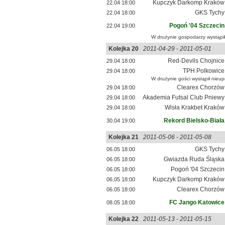
Kupczyk Darkomp Kraków
22.04 18:00
GKS Tychy
22.04 18:00
Pogoń '04 Szczecin
22.04 19:00
W drużynie gospodarzy wystąpił
Kolejka 20
2011-04-29 - 2011-05-01
Red-Devils Chojnice
29.04 18:00
TPH Polkowice
29.04 18:00
W drużynie gości wystąpił nieu
Clearex Chorzów
29.04 18:00
Akademia Futsal Club Pniewy
29.04 18:00
Wisła Krakbet Kraków
29.04 18:00
Rekord Bielsko-Biała
30.04 19:00
Kolejka 21
2011-05-06 - 2011-05-08
GKS Tychy
06.05 18:00
Gwiazda Ruda Śląska
06.05 18:00
Pogoń '04 Szczecin
06.05 18:00
Kupczyk Darkomp Kraków
06.05 18:00
Clearex Chorzów
06.05 18:00
FC Jango Katowice
08.05 18:00
Kolejka 22
2011-05-13 - 2011-05-15