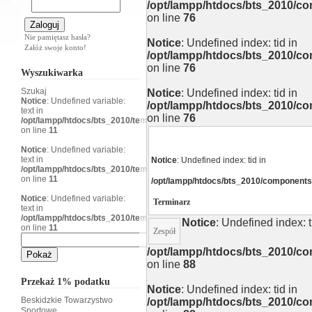
/opt/lampp/htdocs/bts_2010/
on line
76
Nie pamiętasz hasła?
Notice
: Undefined index: tid in
Załóż swoje konto!
/opt/lampp/htdocs/bts_2010/
on line
76
Wyszukiwarka
Szukaj
Notice
: Undefined index: tid in
Notice
: Undefined variable:
/opt/lampp/htdocs/bts_2010/
text in
on line
76
/opt/lampp/htdocs/bts_2010/templates/beez/html/mod_search/default.php
on line
11
Notice
: Undefined variable:
text in
Notice
: Undefined index: tid in
/opt/lampp/htdocs/bts_2010/templates/beez/html/mod_search/default.php
on line
11
/opt/lampp/htdocs/bts_2010/components
Notice
: Undefined variable:
Terminarz
text in
/opt/lampp/htdocs/bts_2010/templates/beez/html/mod_search/default.php
Notice
: Undefined index: t
on line
11
Zespół
/opt/lampp/htdocs/bts_2010/
on line
88
Przekaż 1% podatku
Notice
: Undefined index: tid in
Beskidzkie Towarzystwo
/opt/lampp/htdocs/bts_2010/
Sportowe