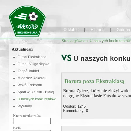
O klubie
Historia
Galeria
|
|
Strona główna
» U naszych konkurentów
Aktualności
U naszych konku
Futsal Ekstraklasa
Futbol IV liga śląska
Zespół kobiet
Młodzież Rekordu
Boruta poza Ekstraklasą
Wokół Rekordu
Boruta Zgierz, który nie złożył wnio
Sport w Bielsku - Białej
na grę w Ekstraklasie Futsalu w se
U naszych konkurentów
Odsłon: 1246
Wywiady
Komentarzy: 0
Nazwa użytkownika
Hasło