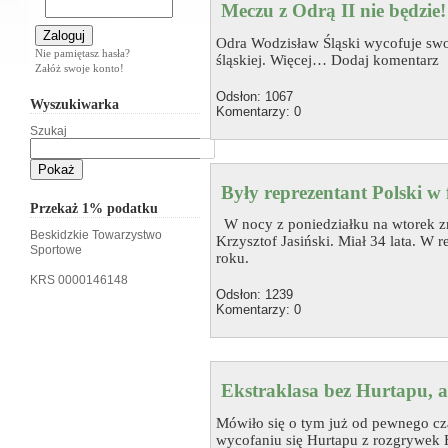
Meczu z Odrą II nie będzie!
Odra Wodzisław Śląski wycofuje swoj
Nie pamiętasz hasła?
śląskiej. Więcej… Dodaj komentarz
Załóż swoje konto!
Odsłon: 1067
Wyszukiwarka
Komentarzy: 0
Szukaj
Były reprezentant Polski w f
Przekaż 1% podatku
W nocy z poniedziałku na wtorek zm
Beskidzkie Towarzystwo
Krzysztof Jasiński. Miał 34 lata. W r
Sportowe
roku.
KRS 0000146148
Odsłon: 1239
Komentarzy: 0
Ekstraklasa bez Hurtapu, a
Mówiło się o tym już od pewnego cz
wycofaniu się Hurtapu z rozgrywek E