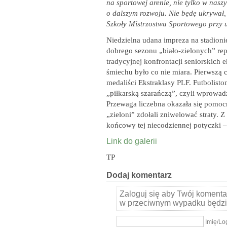
na sportowej arenie, nie tylko w nasz
o dalszym rozwoju. Nie będę ukrywał,
Szkoły Mistrzostwa Sportowego przy u
Niedzielna udana impreza na stadion
dobrego sezonu „biało-zielonych” repr
tradycyjnej konfrontacji seniorskich e
śmiechu było co nie miara. Pierwszą 
medaliści Ekstraklasy PLF. Futbolis
„piłkarską szarańczą”, czyli wprowa
Przewaga liczebna okazała się pomocn
„zieloni” zdołali zniwelować straty.
końcowy tej niecodziennej potyczki –
Link do galerii
TP
Dodaj komentarz
Zaloguj się aby Twój komentar
w przeciwnym wypadku będzi
Imię/Lo