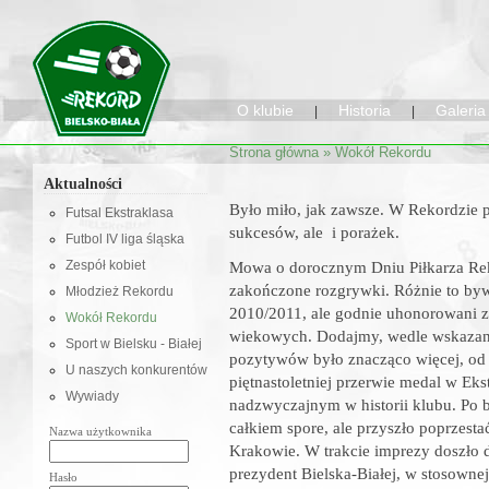
O klubie
Historia
Galeria
|
|
Strona główna
»
Wokół Rekordu
Aktualności
Było miło, jak zawsze. W Rekordzie
Futsal Ekstraklasa
sukcesów, ale i porażek.
Futbol IV liga śląska
Zespół kobiet
Mowa o dorocznym Dniu Piłkarza R
zakończone rozgrywki. Różnie to byw
Młodzież Rekordu
2010/2011, ale godnie uhonorowani zo
Wokół Rekordu
wiekowych. Dodajmy, wedle wskazani
Sport w Bielsku - Białej
pozytywów było znacząco więcej, od 
U naszych konkurentów
piętnastoletniej przerwie medal w Eks
Wywiady
nadzwyczajnym w historii klubu. Po 
całkiem spore, ale przyszło poprzesta
Nazwa użytkownika
Krakowie. W trakcie imprezy doszło d
prezydent Bielska-Białej, w stosown
Hasło