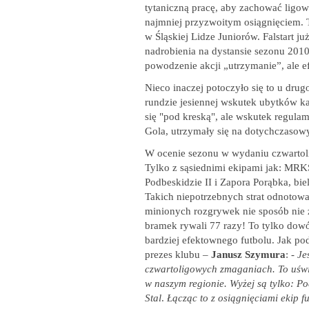
tytaniczną pracę, aby zachować ligowy
najmniej przyzwoitym osiągnięciem. 
w Śląskiej Lidze Juniorów. Falstart j
nadrobienia na dystansie sezonu 201
powodzenie akcji „utrzymanie”, ale e
Nieco inaczej potoczyło się to u dru
rundzie jesiennej wskutek ubytków 
się "pod kreską", ale wskutek regul
Gola, utrzymały się na dotychczasow
W ocenie sezonu w wydaniu czwartol
Tylko z sąsiednimi ekipami jak: MR
Podbeskidzie II i Zapora Porąbka, biel
Takich niepotrzebnych strat odnotowa
minionych rozgrywek nie sposób nie za
bramek rywali 77 razy! To tylko dowód
bardziej efektownego futbolu. Jak po
prezes klubu –
Janusz Szymura
: -
Je
czwartoligowych zmaganiach. To uświ
w naszym regionie. Wyżej są tylko: Po
Stal
.
Łącząc to z osiągnięciami ekip f