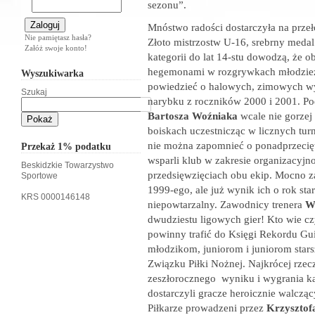
sezonu”.
Mnóstwo radości dostarczyła na przeł
Nie pamiętasz hasła?
Złoto mistrzostw U-16, srebrny meda
Załóż swoje konto!
kategorii do lat 14-stu dowodzą, że o
hegemonami w rozgrywkach młodzie
Wyszukiwarka
powiedzieć o halowych, zimowych wy
Szukaj
narybku z roczników 2000 i 2001. P
Bartosza Woźniaka
wcale nie gorzej 
boiskach uczestnicząc w licznych tur
nie można zapomnieć o ponadprzeci
Przekaż 1% podatku
wsparli klub w zakresie organizacyjn
Beskidzkie Towarzystwo
przedsięwzięciach obu ekip. Mocno z
Sportowe
1999-ego, ale już wynik ich o rok st
KRS 0000146148
niepowtarzalny. Zawodnicy trenera
W
dwudziestu ligowych gier! Kto wie czy
powinny trafić do Księgi Rekordu Guin
młodzikom, juniorom i juniorom sta
Związku Piłki Nożnej. Najkrócej rzec
zeszłorocznego wyniku i wygrania ka
dostarczyli gracze heroicznie walczą
Piłkarze prowadzeni przez
Krzysztof