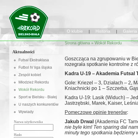
O klubie
Historia
Galeria
|
|
Strona główna
»
Wokół Rekordu
Aktualności
Goszcząca na zgrupowaniu w Biel
Futsal Ekstraklasa
rozegrała spotkanie kontrolne z 
Futbol IV liga śląska
Kadra U-19 – Akademia Futsal 
Zespół kobiet
Młodzież Rekordu
Gole: Kriezel – 3, Działach – 2, 
Kniachnicki po 1 – Szczerba, Gąs
Wokół Rekordu
Sport w Bielsku - Białej
Kadra U-19: Lasik (Widuch) – Jedl
Jastrzębski, Marek, Kaiser, Leśni
U naszych konkurentów
Wywiady
Pomeczowe opinie trenerów
:
Jakub Drwal
(Akademia FC Tarn
Nazwa użytkownika
nie byle kim! Ten sparing dal nam 
minuty tego spotkania będziemy 
Hasło