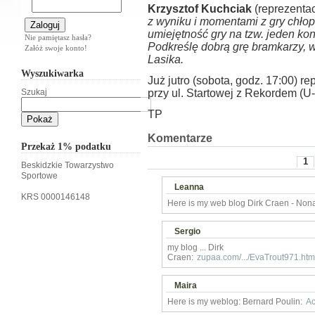
Krzysztof Kuchciak
(reprezentac
z wyniku i momentami z gry chło
umiejętność gry na tzw. jeden kont
Nie pamiętasz hasła?
Podkreślę dobrą grę bramkarzy, w
Załóż swoje konto!
Lasika.
Wyszukiwarka
Już jutro (sobota, godz. 17:00) re
Szukaj
przy ul. Startowej z Rekordem (U-
TP
Komentarze
Przekaż 1% podatku
1
Beskidzkie Towarzystwo
Sportowe
Leanna
KRS 0000146148
Here is my web blog Dirk Craen - Non
Sergio
my blog ... Dirk
Craen:
zupaa.com/.../EvaTrout971.htm
Maira
Here is my weblog: Bernard Poulin:
Ac