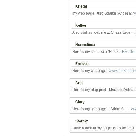
Kristal
my web page: Jürg Stäubli (Angelia:
y
Kellee
Also visit my website ... Chase Ergen [
Hermelinda
Here is my site ... site (Richie:
Eko-Swiat
Enrique
Here is my webpage;
www.thinkadams
Arlie
Here is my blog post - Maurice Dabba
Glory
Here is my webpage ... Adam Said:
ww
Stormy
Have a look at my page: Bernard Poul